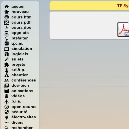
TP Sy
accueil
nouveau
cours html
cours pdf
cours doc
cpge-ats
bts/alter
q.c.m.
simulation
logiciels
sujets
projets
t.d./t.p.
chantier
conférences
doc-tech
animations
vidéos
b.i.a.
open-source
sécurité
électro-sites
divers
rechercher