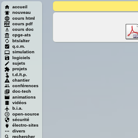
accueil
nouveau
cours html
cours pdf
cours doc
cpge-ats
bts/alter
q.c.m.
simulation
logiciels
sujets
projets
t.d./t.p.
chantier
conférences
doc-tech
animations
vidéos
b.i.a.
open-source
sécurité
électro-sites
divers
rechercher