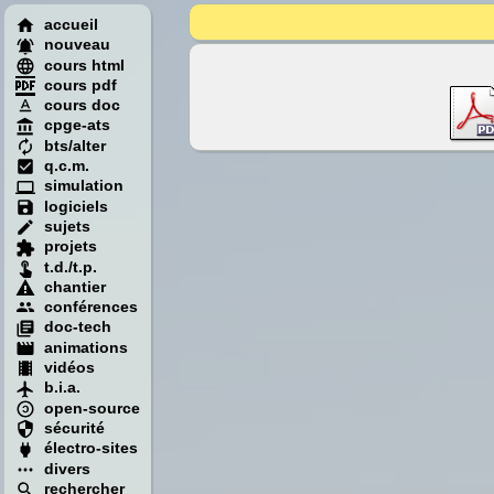
accueil
nouveau
cours html
cours pdf
cours doc
cpge-ats
bts/alter
q.c.m.
simulation
logiciels
sujets
projets
t.d./t.p.
chantier
conférences
doc-tech
animations
vidéos
b.i.a.
open-source
sécurité
électro-sites
divers
rechercher