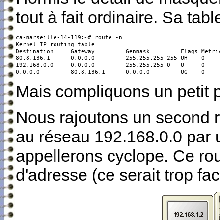
tout à fait ordinaire. Sa tab
ca-marseille-14-119:~# route -n

Kernel IP routing table

Destination     Gateway         Genmask         Flags Metric
80.8.136.1      0.0.0.0         255.255.255.255 UH    0     
192.168.0.0     0.0.0.0         255.255.255.0   U     0     
0.0.0.0         80.8.136.1      0.0.0.0         UG    0    
Mais compliquons un petit pe
Nous rajoutons un second r
au réseau 192.168.0.0 par 
appellerons cyclope. Ce ro
d'adresse (ce serait trop fac