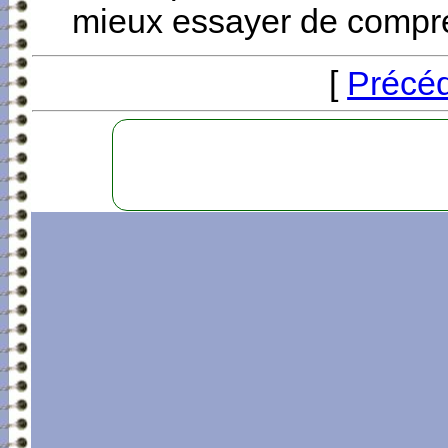
mieux essayer de compr
[
Précé