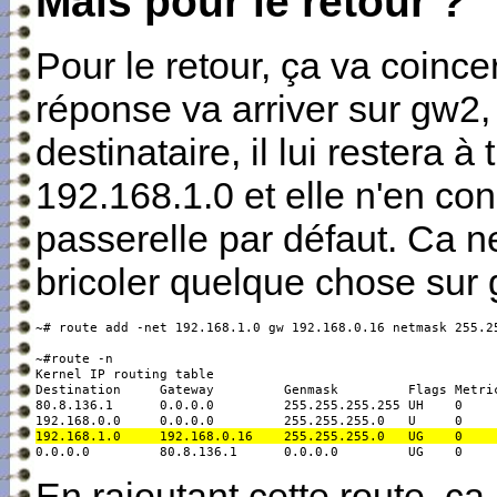
Mais pour le retour ?
Pour le retour, ça va coince
réponse va arriver sur gw2
destinataire, il lui restera 
192.168.1.0 et elle n'en con
passerelle par défaut. Ca ne
bricoler quelque chose sur 
~# route add -net 192.168.1.0 gw 192.168.0.16 netmask 255.25
~#route -n

Kernel IP routing table

Destination     Gateway         Genmask         Flags Metric
80.8.136.1      0.0.0.0         255.255.255.255 UH    0     
0.0.0.0         80.8.136.1      0.0.0.0         UG    0    
En rajoutant cette route, ça