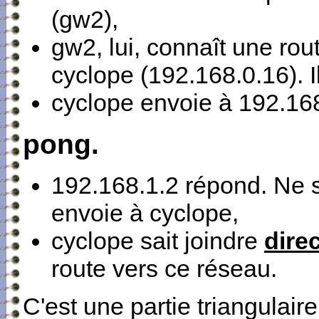
(gw2),
gw2, lui, connaît une rou
cyclope (192.168.0.16). Il
cyclope envoie à 192.168
pong.
192.168.1.2 répond. Ne s
envoie à cyclope,
cyclope sait joindre
dire
route vers ce réseau.
C'est une partie triangulair