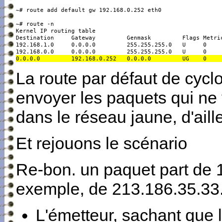
~# route add default gw 192.168.0.252 eth0

~# route -n

Kernel IP routing table

Destination     Gateway         Genmask         Flags Metric
192.168.1.0     0.0.0.0         255.255.255.0   U     0     
0.0.0.0         192.168.0.252   0.0.0.0         UG    0    
La route par défaut de cyclo
envoyer les paquets qui ne 
dans le réseau jaune, d'aill
Et rejouons le scénario
Re-bon. un paquet part de 1
exemple, de 213.186.35.33
L'émetteur, sachant que l