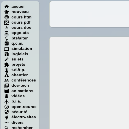
accueil
nouveau
cours html
cours pdf
cours doc
cpge-ats
bts/alter
q.c.m.
simulation
logiciels
sujets
projets
t.d./t.p.
chantier
conférences
doc-tech
animations
vidéos
b.i.a.
open-source
sécurité
électro-sites
divers
rechercher