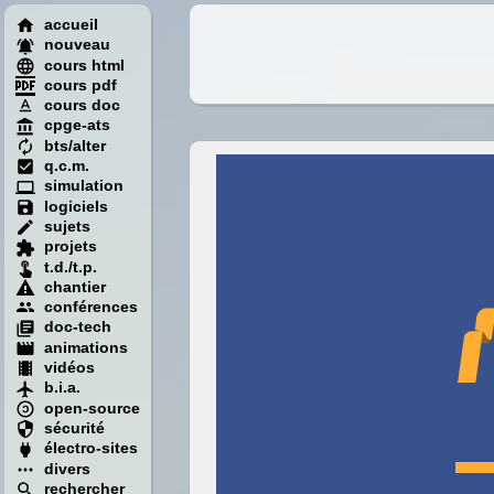
accueil
nouveau
cours html
cours pdf
cours doc
cpge-ats
bts/alter
q.c.m.
simulation
logiciels
sujets
projets
t.d./t.p.
chantier
conférences
doc-tech
animations
vidéos
b.i.a.
open-source
sécurité
électro-sites
divers
rechercher