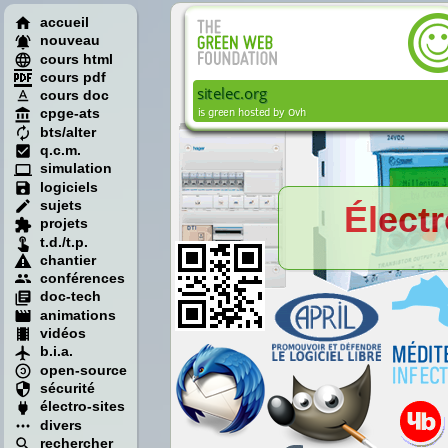
accueil
nouveau
cours html
cours pdf
cours doc
cpge-ats
bts/alter
q.c.m.
simulation
logiciels
sujets
Électr
projets
t.d./t.p.
chantier
conférences
doc-tech
animations
vidéos
b.i.a.
open-source
sécurité
électro-sites
divers
rechercher